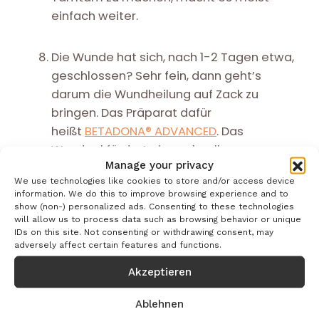
einfach weiter.
Die Wunde hat sich, nach 1-2 Tagen etwa,
geschlossen? Sehr fein, dann geht’s
darum die Wundheilung auf Zack zu
bringen. Das Präparat dafür
heißt
BETADONA® ADVANCED
. Das
Wundgel fördert eine schnelle
Manage your privacy
Wundheilung – und verbessert auch das
We use technologies like cookies to store and/or access device
Erscheinungsbild der Haut, nachdem die
information. We do this to improve browsing experience and to
Wunde ganz verheilt ist. Dank BETADONA®
show (non-) personalized ads. Consenting to these technologies
will allow us to process data such as browsing behavior or unique
ADVANCED trocknet die Wunde nicht aus,
IDs on this site. Not consenting or withdrawing consent, may
sondern verheilt im Idealfall, ohne Spuren
adversely affect certain features and functions.
zu hinterlassen. Genau das also, was wir
Akzeptieren
von ihr wollen.
Ablehnen