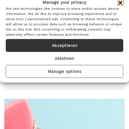
Manage your privacy
We use technologies like cookies to store and/or access device
information. We do this to improve browsing experience and to
show (non-) personalized ads. Consenting to these technologies
7 Faktoren, die deinen
will allow us to process data such as browsing behavior or unique
IDs on this site. Not consenting or withdrawing consent, may
Intimgeruch verändern
adversely affect certain features and functions.
Wir zeigen Dir, woran man krankhafte
Akzeptieren
Veränderungen erkennt und wie man die sensible
Ablehnen
Vaginalflora wieder in Balance bringt.
Manage options
Mehr lesen