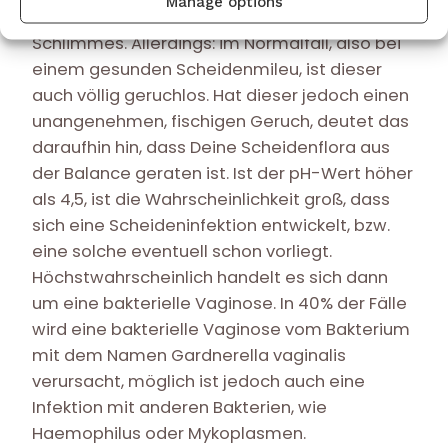
Manage options
Phänomen, und nichts Krankhaftes oder
Schlimmes. Allerdings: im Normalfall, also bei
einem gesunden Scheidenmileu, ist dieser
auch völlig geruchlos. Hat dieser jedoch einen
unangenehmen, fischigen Geruch, deutet das
daraufhin hin, dass Deine Scheidenflora aus
der Balance geraten ist. Ist der pH-Wert höher
als 4,5, ist die Wahrscheinlichkeit groß, dass
sich eine Scheideninfektion entwickelt, bzw.
eine solche eventuell schon vorliegt.
Höchstwahrscheinlich handelt es sich dann
um eine bakterielle Vaginose. In 40% der Fälle
wird eine bakterielle Vaginose vom Bakterium
mit dem Namen Gardnerella vaginalis
verursacht, möglich ist jedoch auch eine
Infektion mit anderen Bakterien, wie
Haemophilus oder Mykoplasmen.