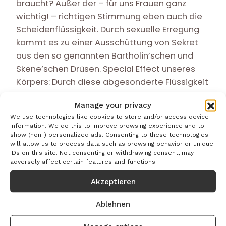
braucht? Außer der – für uns Frauen ganz
wichtig! – richtigen Stimmung eben auch die
Scheidenflüssigkeit. Durch sexuelle Erregung
kommt es zu einer Ausschüttung von Sekret
aus den so genannten Bartholin’schen und
Skene’schen Drüsen. Special Effect unseres
Körpers: Durch diese abgesonderte Flüssigkeit
wird der Scheideneingang angefeuchtet, und
Manage your privacy
schön schlüpfrig. In der Scheide selbst gibt es
We use technologies like cookies to store and/or access device
nämlich keine Drüsen, die Gleitfähigkeit beruht
information. We do this to improve browsing experience and to
dort auf der Lubrikation – von lateinisch:
show (non-) personalized ads. Consenting to these technologies
will allow us to process data such as browsing behavior or unique
lubricare = schlüpfrig, glatt machen. Dabei
IDs on this site. Not consenting or withdrawing consent, may
wird aus dem Venengeflecht, das die Scheide
adversely affect certain features and functions.
umgibt, Flüssigkeit “herausgepresst”.
Akzeptieren
Fischiges Alarmsignal
Ablehnen
Fazit: Ausfluss ist ein ganz normales