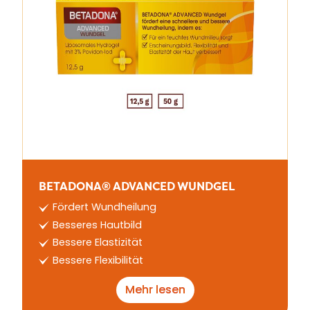
BETADONA® ADVANCED WUNDGEL
Fördert Wundheilung
Besseres Hautbild
Bessere Elastizität
Bessere Flexibilität
Mehr lesen