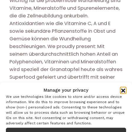
Wichtig für die problemlose Wundheilung sind
Vitamine, Mineralstoffe und Spurenelemente,
die die Zellneubildung ankurbeln.
Antioxidantien wie die Vitamine C, A und E
sowie sekundäre Pflanzenstoffe in Obst und
Gemüse können die Wundheilung
beschleunigen. We proudly present: Mit
seinem überdurchschnittlich hohen Anteil an
Polyphenolen, Vitaminen und Mineralstoffen
wird speziell der Granatapfel heute als wahres
Superfood gefeiert und übertrifft mit seiner
antioxidativen Wirkung sogar den grünen Tee.
Manage your privacy
Inzwischen untermauern zahlreiche Studien
We use technologies like cookies to store and/or access device
die gesundheitsfördernde Wirkung im
information. We do this to improve browsing experience and to
Zusammenhang mit unterschiedlichsten
show (non-) personalized ads. Consenting to these technologies
will allow us to process data such as browsing behavior or unique
Krankheitsbildern. Der Granatapfel ist
IDs on this site. Not consenting or withdrawing consent, may
demnach nicht nur für die kosmetische
adversely affect certain features and functions.
Anwendung auf der Haut attraktiv; durch das