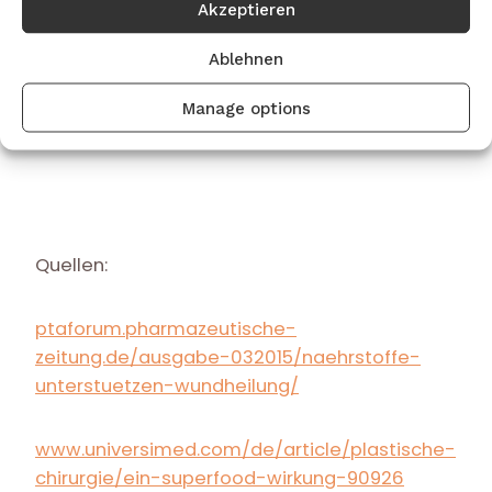
Akzeptieren
enthaltene Polyphenol Ellagsäure zeigt der
„Power-Apfel“ auch in der Behandlung von
Ablehnen
Verbrennungen heilungsfördernde
Eigenschaften und eine verbesserte
Manage options
Wundheilung. Na dann: guten Appetit!
Quellen:
ptaforum.pharmazeutische-
zeitung.de/ausgabe-032015/naehrstoffe-
unterstuetzen-wundheilung/
www.universimed.com/de/article/plastische-
chirurgie/ein-superfood-wirkung-90926