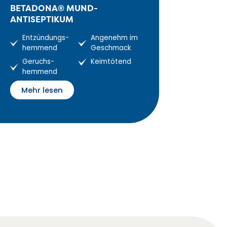
BETADONA® MUND-
ANTISEPTIKUM
Entzündungs-
Angenehm im
hemmend
Geschmack
Geruchs-
Keimtötend
hemmend
Mehr lesen