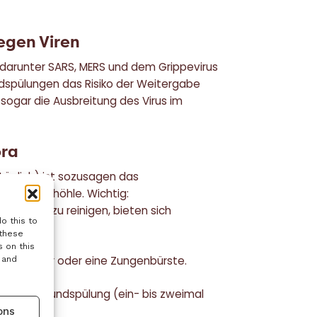
egen Viren
 darunter SARS, MERS und dem Grippevirus
ndspülungen das Risiko der Weitergabe
 sogar die Ausbreitung des Virus im
ora
äglich) ist sozusagen das
 der Mundhöhle. Wichtig:
m diese zu reinigen, bieten sich
o this to
.
 these
 on this
enschaber oder eine Zungenbürste.
 and
rieller Mundspülung (ein- bis zweimal
ons