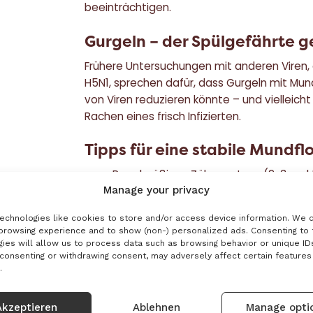
beeinträchtigen.
Gurgeln – der Spülgefährte g
Frühere Untersuchungen mit anderen Viren,
H5N1, sprechen dafür, dass Gurgeln mit Mu
von Viren reduzieren könnte – und vielleicht
Rachen eines frisch Infizierten.
Tipps für eine stabile Mundfl
Regelmäßiges Zähneputzen (2-3 mal t
Manage your privacy
Basisprogramm einer guten Hygiene in
Zahnzwischenräume nicht vergessen. U
echnologies like cookies to store and/or access device information. We d
Interdentalbürsten oder Zahnseide an
browsing experience and to show (non-) personalized ads. Consenting to
ies will allow us to process data such as browsing behavior or unique IDs
Manche schwören zusätzlich auf Zung
 consenting or withdrawing consent, may adversely affect certain features
.
Regelmäßige Anwendung von antibakte
täglich).
Akzeptieren
Ablehnen
Manage opti