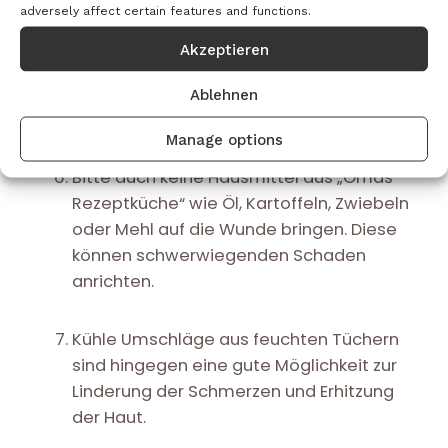
Verschmutzungen.
adversely affect certain features and functions.
Akzeptieren
Don´t: einen Eisbeutel oder einen Kühlakku
direkt auf die Haut legen – das kann
Ablehnen
verletzte Haut noch zusätzlich schädigen.
Manage options
Bitte auch keine Hausmittel aus „Omas
Rezeptküche“ wie Öl, Kartoffeln, Zwiebeln
oder Mehl auf die Wunde bringen. Diese
können schwerwiegenden Schaden
anrichten.
Kühle Umschläge aus feuchten Tüchern
sind hingegen eine gute Möglichkeit zur
Linderung der Schmerzen und Erhitzung
der Haut.