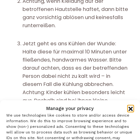
Achtung, wenn Kleidung auf der
betroffenen Hautstelle haftet, dann bitte
ganz vorsichtig ablösen und keinesfalls
runterreißen.
Jetzt geht es ans Kühlen der Wunde:
Halte diese für maximal 10 Minuten unter
fließendes, handwarmes Wasser. Bitte
darauf achten, dass es der betreffenden
Person dabei nicht zu kalt wird – in
diesem Fall die Kühlung abbrechen.
Achtung: Kinder kühlen besonders leicht
aus. Deshalb sind bei ihnen kleine
Verbrennungen bzw. Verbrühungen am
Manage your privacy
We use technologies like cookies to store and/or access device
Körperstamm oder Kopf nicht zu kühlen.
information. We do this to improve browsing experience and to
show (non-) personalized ads. Consenting to these technologies
will allow us to process data such as browsing behavior or unique
Reinige die Wunde sanft von
IDs on this site. Not consenting or withdrawing consent, may