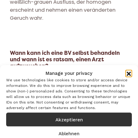
weißlich-grauen Ausfluss, der homogen
erscheint und nehmen einen veränderten
Geruch wahr.
Wann kann ich eine BV selbst behandeln
und wann ist es ratsam, einen Arzt
aufzusuchen?
Manage your privacy
Bei entsprechenden Symptomen kann
We use technologies like cookies to store and/or access device
grundsätzlich versucht werden, das
information. We do this to improve browsing experience and to
show (non-) personalized ads. Consenting to these technologies
Gleichgewicht der Scheidenflora selbst
will allow us to process data such as browsing behavior or unique
wiederherzustellen, in dem man natürliche
IDs on this site. Not consenting or withdrawing consent, may
adversely affect certain features and functions.
Milchsäurebakterien zuführt. Wenn das aber
keine Besserung bringt, ist eine
Akzeptieren
gynäkologische Untersuchung zwingend
ratsam. Vaginale Infektionen können
Ablehnen