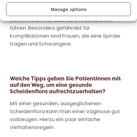
andernfalls auch zu den inneren
Manage options
Genitalorganen aufsteigen, und im
schlimmsten Fall auch zu Unfruchtbarkeit
führen. Besonders gefährdet für
Komplikationen sind Frauen, die eine Spirale
tragen und Schwangere.
Welche Tipps geben Sie Patientinnen mit
auf den Weg, um eine gesunde
Scheidenflora aufrechtzuerhalten?
Mit einer gesunden, ausgeglichenen
Scheidenflora kann man einer Vaginose gut
vorbeugen. Hierzu ein paar einfache
Verhaltensregeln: