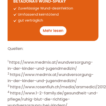
BETADONA® WUND-SPRAY
Zuverlässige Wund-desinfektion
Umfassend keimtötend
gut verträglich
Mehr lesen
Quellen:
1
https://www.medmix.at/wundversorgung-
in-der-kinder-und-jugendmedizin/
2
https://www.medmix.at/wundversorgung-
in-der-kinder-und-jugendmedizin/
3
https://www.rosenfluh.ch/media/arsmedici/20
4
https://www.1-2-family.de/gesundheit-und-
pflege/ruhig-blut-die-richtige-
wundversorgung-bei-kindern/