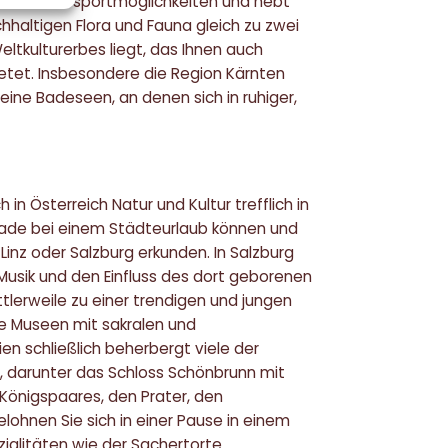
lls Wassersportmöglichkeiten und hebt
chhaltigen Flora und Fauna gleich zu zwei
ltkulturerbes liegt, das Ihnen auch
bietet. Insbesondere die Region Kärnten
eine Badeseen, an denen sich in ruhiger,
 in Österreich Natur und Kultur trefflich in
rade bei einem Städteurlaub können und
 Linz oder Salzburg erkunden. In Salzburg
e Musik und den Einfluss des dort geborenen
tlerweile zu einer trendigen und jungen
ne Museen mit sakralen und
en schließlich beherbergt viele der
, darunter das Schloss Schönbrunn mit
 Königspaares, den Prater, den
lohnen Sie sich in einer Pause in einem
alitäten wie der Sachertorte.