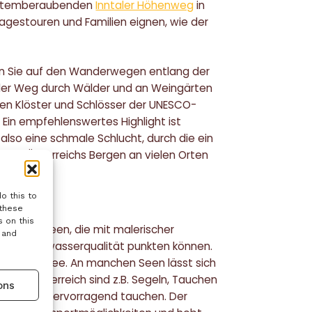
n atemberaubenden
Inntaler Höhenweg
in
r Tagestouren und Familien eignen, wie der
n Sie auf den Wanderwegen entlang der
e der Weg durch Wälder und an Weingärten
en Klöster und Schlösser der UNESCO-
in empfehlenswertes Highlight ist
lso eine schmale Schlucht, durch die ein
sich in Österreichs Bergen an vielen Orten
o this to
 these
 on this
ele Badeseen, die mit malerischer
 and
in Trinkwasserqualität punkten können.
ang zum See. An manchen Seen lässt sich
 Oberösterreich sind z.B. Segeln, Tauchen
ons
ässt sich hervorragend tauchen. Der