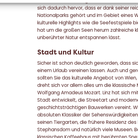
Neusiedlersee im Burgenland bietet ebenfa
sich dadurch hervor, dass er dank seiner rei
Nationalparks gehört und im Gebiet eines We
kulturelle Highlights wie die Seefestspiele 
hat um die großen Seen herum zahlreiche kl
unberührter Natur entspannen lässt.
Stadt und Kultur
Sicher ist schon deutlich geworden, dass sich
einem Urlaub vereinen lassen. Auch und ge
sollten Sie das kulturelle Angebot von Wien,
dreht sich vor allem alles um die klassisch
Wolfgang Amadeus Mozart. Linz hat sich mit
Stadt entwickelt, die Streetart und moder
geschichtsträchtigen Bauwerken vereint. Wi
absoluten Klassiker der Sehenswürdigkeiten
seinen Tiergarten, die frühere Residenz des
Stephansdom und natürlich viele Museen. Be
klassischen Kaffeehaus mit berühmten Spezi