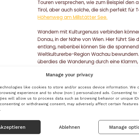
Touren versprechen, wie zum Beispiel de
Tirol, aber auch solche, die sich perfekt fü
Höhenweg am Millstätter See.
Wandern mit Kulturgenuss verbinden könne
Donau, in der Nähe von Wien. Hier führt Si
entlang, nebenbei können Sie die spannend
Weltkulturerbe-Region Wachau bewundern. E
überdies die Wanderung durch eine Klamm, a
Wildbach fließt. Dieses Naturereignis lässt 
Manage your privacy
betrachten.
echnologies like cookies to store and/or access device information. We d
Seen
browsing experience and to show (non-) personalized ads. Consenting to
ies will allow us to process data such as browsing behavior or unique IDs
Unter den rund 200 Seen Österreichs sind vi
 consenting or withdrawing consent, may adversely affect certain features
Umgebung und besonders sauberem Wasser 
.
Viele Unterkünfte haben einen eigenen Zug
auch Wassersport betreiben. Am Attersee in
Akzeptieren
Ablehnen
Manage opti
und Angeln möglich. Auch im Wolfgangsee l