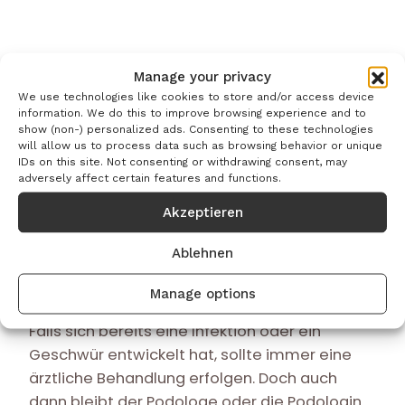
Profi-Pflege? Podi-logisch!
Manage your privacy
We use technologies like cookies to store and/or access device
Neben der eigenen Fußpflege kann auch
information. We do this to improve browsing experience and to
show (non-) personalized ads. Consenting to these technologies
eine podologische Therapie sinnvoll sein.
will allow us to process data such as browsing behavior or unique
Diese spezielle medizinische
IDs on this site. Not consenting or withdrawing consent, may
adversely affect certain features and functions.
Fußpflege hilft, Entzündungen oder
Wundheilungsstörungen zu verhindern, bevor
Akzeptieren
sie überhaupt entstehen. Sie wird vor allem
Ablehnen
dann empfohlen, wenn bereits erhöhte Risiken
für Fußschäden bestehen.
Manage options
Falls sich bereits eine Infektion oder ein
Geschwür entwickelt hat, sollte immer eine
ärztliche Behandlung erfolgen. Doch auch
dann bleibt der Podologe oder die Podologin