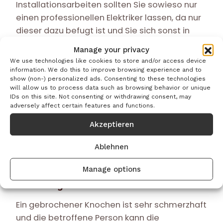
Installationsarbeiten sollten Sie sowieso nur
einen professionellen Elektriker lassen, da nur
dieser dazu befugt ist und Sie sich sonst in
große Gefahr bringen können. Auch defekte
Manage your privacy
Elektrogeräte besser vom Fachmann
We use technologies like cookies to store and/or access device
reparieren lassen. Jeder Stromschlag kann
information. We do this to improve browsing experience and to
show (non-) personalized ads. Consenting to these technologies
schwerwiegende Folgen nach sich ziehen, vor
will allow us to process data such as browsing behavior or unique
allem gefährliche Herzrhythmusstörungen.
IDs on this site. Not consenting or withdrawing consent, may
adversely affect certain features and functions.
Grundsätzlich ist es also dringend angeraten,
sich nach einem Stromschlag ärztlich
Akzeptieren
untersuchen zu lassen. Bemerken Sie Krämpfe
oder Atemnot, sofort den Notarzt rufen!
Ablehnen
Manage options
Knochenbrüche – Arztbesuch nicht
herauszögern
Ein gebrochener Knochen ist sehr schmerzhaft
und die betroffene Person kann die