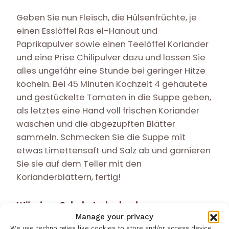
Geben Sie nun Fleisch, die Hülsenfrüchte, je
einen Esslöffel Ras el-Hanout und
Paprikapulver sowie einen Teelöffel Koriander
und eine Prise Chilipulver dazu und lassen Sie
alles ungefähr eine Stunde bei geringer Hitze
köcheln. Bei 45 Minuten Kochzeit 4 gehäutete
und gestückelte Tomaten in die Suppe geben,
als letztes eine Hand voll frischen Koriander
waschen und die abgezupften Blätter
sammeln. Schmecken Sie die Suppe mit
etwas Limettensaft und Salz ab und garnieren
Sie sie auf dem Teller mit den
Korianderblättern, fertig!
Würziger Schokoladenkuchen
Manage your privacy
Der Schokoladenkuchen schmeckt erfrischend
We use technologies like cookies to store and/or access device