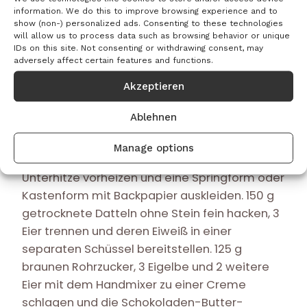
anders, beglückt den Gaumen mit viel
information. We do this to improve browsing experience and to
show (non-) personalized ads. Consenting to these technologies
Zartbitterschokolade und erfüllt sogar die
will allow us to process data such as browsing behavior or unique
Kriterien einer Low-Carb-Ernährung.
IDs on this site. Not consenting or withdrawing consent, may
adversely affect certain features and functions.
Akzeptieren
250 g Zartbitterschokolade fein hacken und
zusammen mit 175 g Butter im warmen
Ablehnen
Wasserbad in einer Metallschüssel zum
Schmelzen bringen. Den Backofen auf 160
Manage options
Grad Umluft beziehungsweise 180 Grad Ober-
Unterhitze vorheizen und eine Springform oder
Kastenform mit Backpapier auskleiden. 150 g
getrocknete Datteln ohne Stein fein hacken, 3
Eier trennen und deren Eiweiß in einer
separaten Schüssel bereitstellen. 125 g
braunen Rohrzucker, 3 Eigelbe und 2 weitere
Eier mit dem Handmixer zu einer Creme
schlagen und die Schokoladen-Butter-